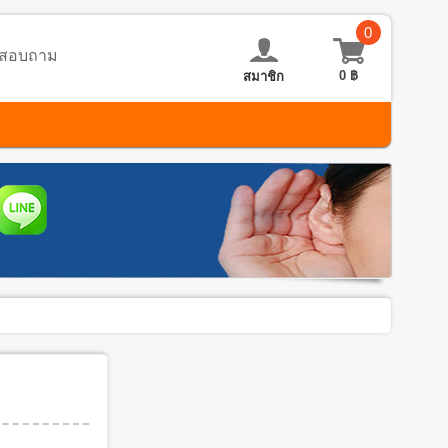
0
อ-สอบถาม
0
฿
สมาชิก