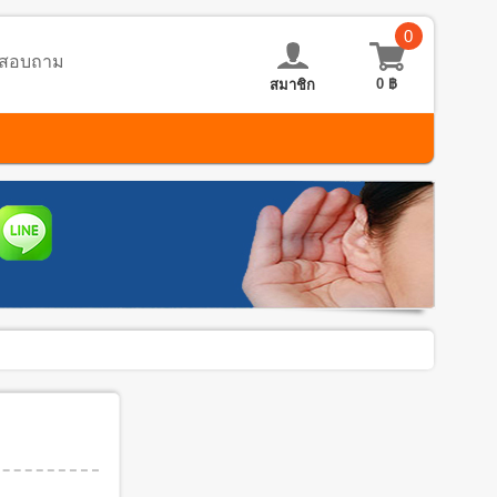
0
อ-สอบถาม
0
฿
สมาชิก