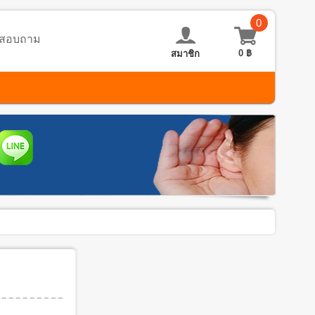
0
อ-สอบถาม
0
฿
สมาชิก