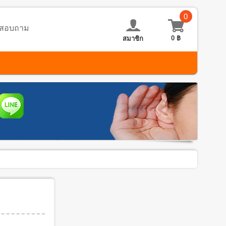
0
อ-สอบถาม
0
฿
สมาชิก