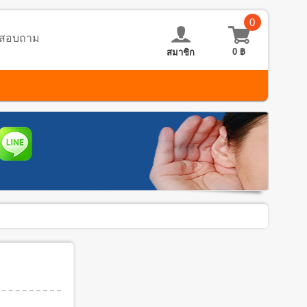
0
อ-สอบถาม
0
฿
สมาชิก