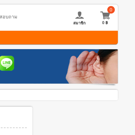
0
อ-สอบถาม
0
฿
สมาชิก