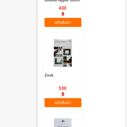
Double Apple Slims
(มวนเล็ก)
430
฿
หยิบสินค้า
Zouk
530
฿
หยิบสินค้า