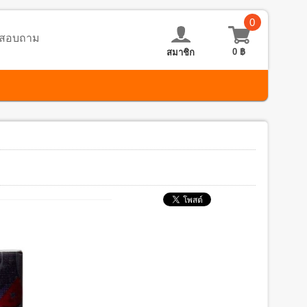
0
อ-สอบถาม
0
฿
สมาชิก