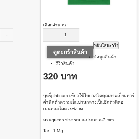
เลือกจำนวน :
หยิบใส่ตะกร้า
ดูตะกร้าสินค้า
ข้อมูลสินค้า
รีวิวสินค้า
320 บาท
บุหรี่
platinum
เขียว
ใช้ใบยาสวิตคุณภาพเยี่ยม
ทาร์
ต่ำ
นิคต่ำ
ความเย็นปานกลาง
เป็นอีกตัวที่คอ
เมนทอลไม่ควรพลาด
มวน
queen size
ขนาดประมาณ
7 mm
Tar : 1 Mg