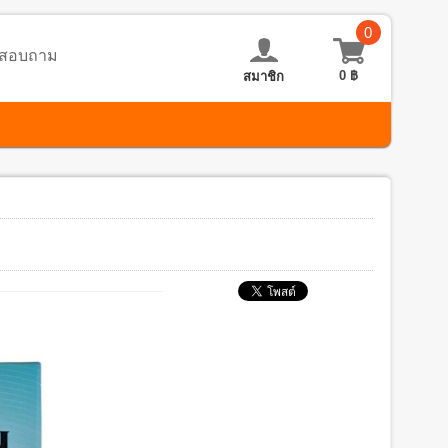
0
อ-สอบถาม
0
฿
สมาชิก