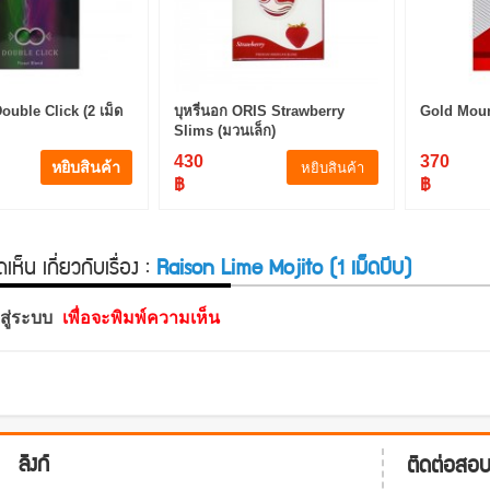
uble Click (2 เม็ด
บุหรี่นอก ORIS Strawberry
Gold Moun
Slims (มวนเล็ก)
430
370
หยิบสินค้า
หยิบสินค้า
฿
฿
ห็น เกี่ยวกับเรื่อง :
Raison Lime Mojito (1 เม็ดบีบ)
าสู่ระบบ
เพื่อจะพิมพ์ความเห็น
ลิงก์
ติดต่อสอ