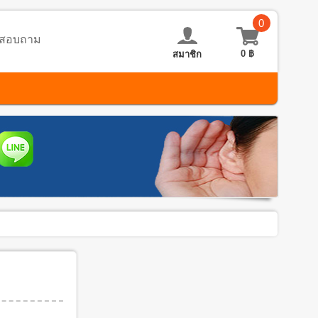
0
อ-สอบถาม
0
฿
สมาชิก