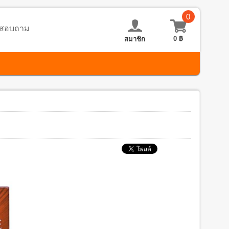
0
อ-สอบถาม
0
฿
สมาชิก