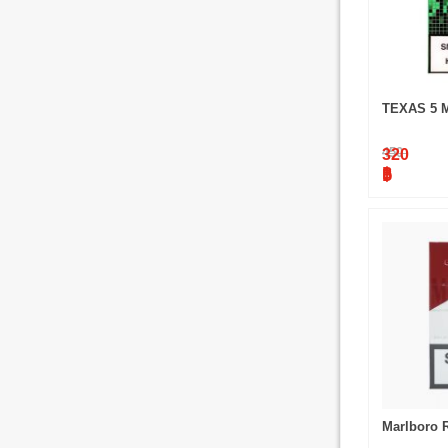
TEXAS 5 
450
320
฿
฿
Marlboro R