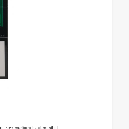
oro
,
บุหรี่ marlboro black menthol