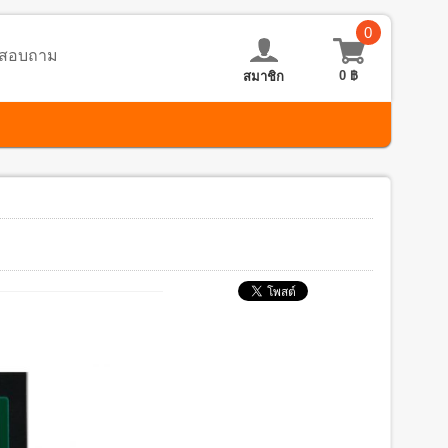
0
อ-สอบถาม
0
฿
สมาชิก