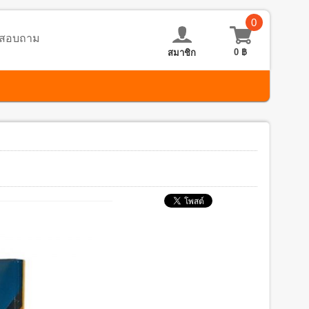
0
อ-สอบถาม
0
฿
สมาชิก