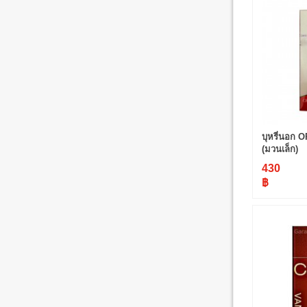
บุหรี่นอก 
(มวนเล็ก)
430
฿