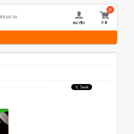
0
อ-สอบถาม
0
฿
สมาชิก