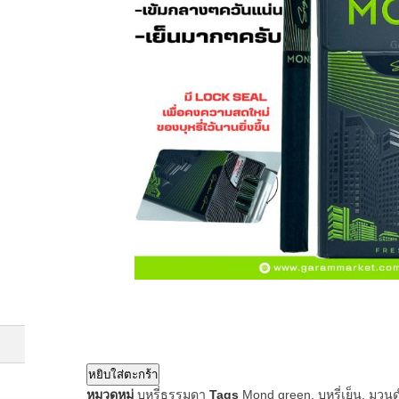
หยิบใส่ตะกร้า
หมวดหมู่
บุหรี่ธรรมดา
Tags
Mond green
,
บุหรี่เย็น
,
มวน