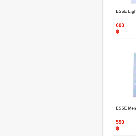
ESSE Ligh
600
฿
ESSE Ment
550
฿