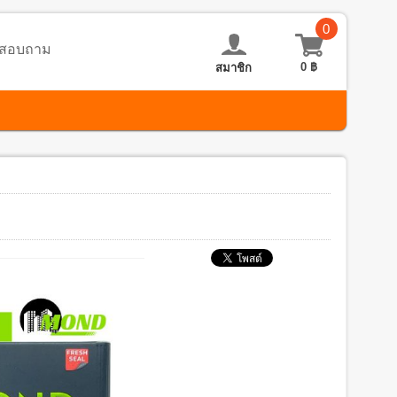
0
อ-สอบถาม
0
฿
สมาชิก